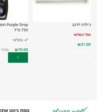
ג'ילדה לרכב
le Drop
750 מ"ל
אזל המלאי
במלאי
₪
₪
מחיר ל100 מ"ל: 33
הוספה לסל
הוספה לסל
מפת ניווט אתר