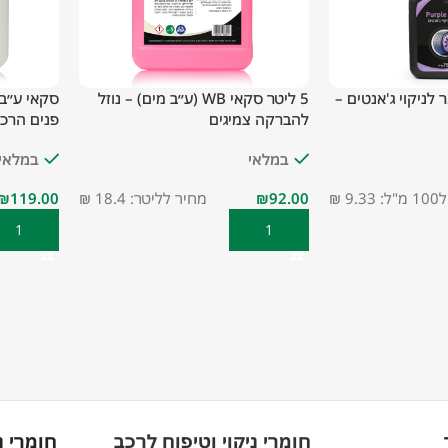
Purp חומר לניקוי ג'אנטים –
5 ליטר סקאי WB (ע״ב מים) – נוזל
סקאי ע״ב
להברקה צמיגים
פנים הרכב וצ
במלאי
במלאי
9. ₪
₪
מחיר לליטר: 18.4 ₪
₪
הוספה לסל
הוספה ל
חומרי ניקוי וטיפוח לרכב
חומרי נ