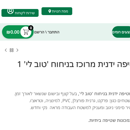
מפת חנויות
שירות לקוחות
0
₪
0.00
עים חמים
התחבר \ הרשם
נוזל רצפות לשטיפה ידנית מרוכז בניחוח 'טוב לי' 1
יפה ידנית בניחוח 'טוב לי',
בעל קצף ובישום שנשאר לאורך זמן.
פרקט, גרנית פורצלן, PVC, למינציה, וטראצ'ו.
איר סימני ניגוב ומעניק למשטח העבודה מראה נקי וחדש.
מכונות שטיפה ביתיות.