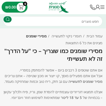
לתוכן
0
עלות משלוח 35 ש"ח - עד 7 ימי עסקים
₪
0.00
עמוד הבית
חומרי ניקוי לתעשייה
מסירי שומנים
מציגים את כל ⁦6⁩ התוצאות
מסירי שומנים כמו שצריך – כי "על הדרך"
זה לא תעשייתי
אם אתם שוטפים 3 רכבים ביום – אפשר להסתפק בספריי.
אבל אם אתם מפעילים מוסך, קו ייצור או מכון שטיפה – אתם צריכים
מסיר שומנים לתעשייה
עם גב חזק, ריח טוב וכמות שמחזיקה מעמד.
אצלנו תמצאו דגריזרים עוצמתיים להסרת שמן, גריז, פיח ולכלוך עקשן
– בכמויות של
5 עד 18 ליטר
שמתאימות לשימוש חוזר ויום־יומי.